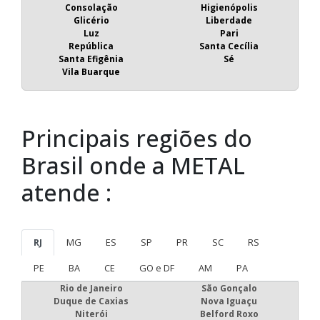
Consolação
Higienópolis
Glicério
Liberdade
Luz
Pari
República
Santa Cecília
Santa Efigênia
Sé
Vila Buarque
Principais regiões do
Brasil onde a METAL
atende :
RJ
MG
ES
SP
PR
SC
RS
PE
BA
CE
GO e DF
AM
PA
Rio de Janeiro
São Gonçalo
Duque de Caxias
Nova Iguaçu
Niterói
Belford Roxo