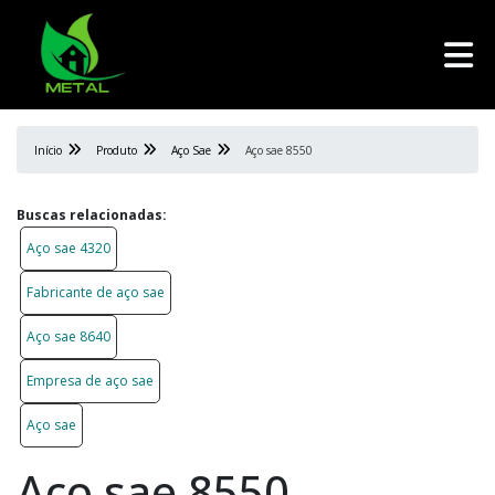
Início
Produto
Aço Sae
Aço sae 8550
Buscas relacionadas:
Aço sae 4320
Fabricante de aço sae
Aço sae 8640
Empresa de aço sae
Aço sae
Aço sae 8550