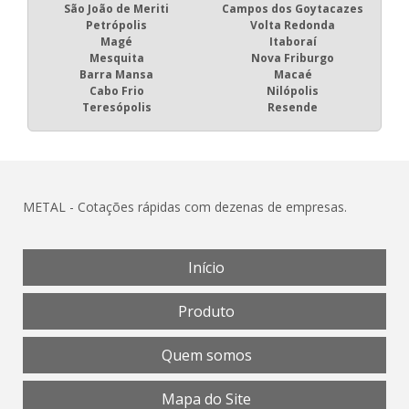
São João de Meriti
Campos dos Goytacazes
Petrópolis
Volta Redonda
Magé
Itaboraí
Mesquita
Nova Friburgo
Barra Mansa
Macaé
Cabo Frio
Nilópolis
Teresópolis
Resende
METAL - Cotações rápidas com dezenas de empresas.
Início
Produto
Quem somos
Mapa do Site