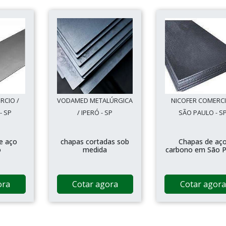
RCIO /
VODAMED METALÚRGICA
NICOFER COMERCI
- SP
/ IPERÓ - SP
SÃO PAULO - S
e aço
chapas cortadas sob
Chapas de aç
o
medida
carbono em São P
ora
Cotar agora
Cotar agora