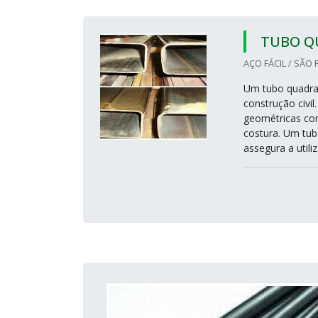
TUBO Q
AÇO FÁCIL / SÃO 
Um tubo quadrad
construção civi
geométricas co
costura. Um tu
assegura a utili