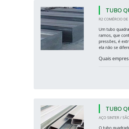
TUBO Q
R2 COMÉRCIO DE 
Um tubo quadrad
ramos, que cont
pressões, é ext
ela não se difer
Quais empresas
TUBO Q
AÇO SINTER / SÃ
O tubo quadrado