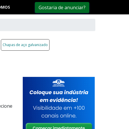
OMOS
Gostaria de anunciar?
Chapas de aço galvanizado
ecione