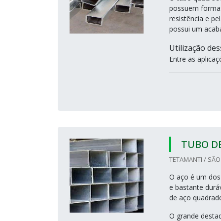
possuem formas 
resistência e p
possui um acaba
Utilização des
Entre as aplicaç
TUBO D
TETAMANTI / SÃO
O aço é um dos m
e bastante duráv
de aço quadrado
O grande destaq