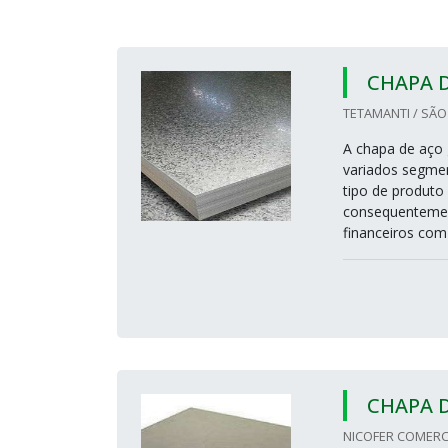
CHAPA 
TETAMANTI / SÃO
A chapa de aço 
variados segmen
tipo de produto 
consequentement
financeiros com 
CHAPA 
NICOFER COMERCI