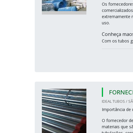
Os fornecedores
comercializados
extremamente r
uso.
Conheça maos
Com os tubos ga
FORNEC
IDEAL TUBOS / S
Importância de 
O fornecedor de
materiais que s
tubulações, cer