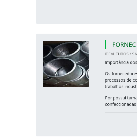
FORNEC
IDEAL TUBOS / S
Importância do
Os fornecedore
processos de c
trabalhos industr
Por possui tama
confeccionadas e