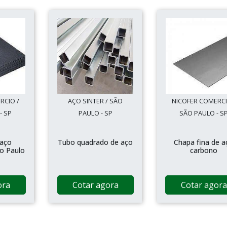
RCIO /
AÇO SINTER / SÃO
NICOFER COMERCI
- SP
PAULO - SP
SÃO PAULO - S
 aço
Tubo quadrado de aço
Chapa fina de a
o Paulo
carbono
ora
Cotar agora
Cotar agora