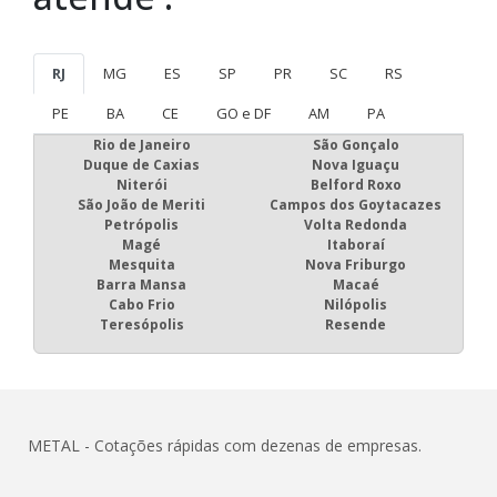
RJ
MG
ES
SP
PR
SC
RS
PE
BA
CE
GO e DF
AM
PA
Rio de Janeiro
São Gonçalo
Duque de Caxias
Nova Iguaçu
Niterói
Belford Roxo
São João de Meriti
Campos dos Goytacazes
Petrópolis
Volta Redonda
Magé
Itaboraí
Mesquita
Nova Friburgo
Barra Mansa
Macaé
Cabo Frio
Nilópolis
Teresópolis
Resende
METAL - Cotações rápidas com dezenas de empresas.