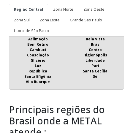
Região Central
Zona Norte
Zona Oeste
Zona Sul
Zona Leste
Grande São Paulo
Litoral de São Paulo
Aclimação
Bela Vista
Bom Retiro
Brás
Cambuci
Centro
Consolação
Higienópolis
Glicério
Liberdade
Luz
Pari
República
Santa Cecília
Santa Efigênia
Sé
Vila Buarque
Principais regiões do
Brasil onde a METAL
atende :