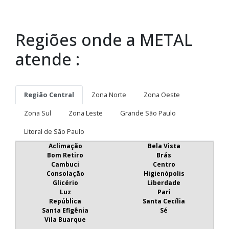
Regiões onde a METAL
atende :
Região Central
Zona Norte
Zona Oeste
Zona Sul
Zona Leste
Grande São Paulo
Litoral de São Paulo
Aclimação
Bela Vista
Bom Retiro
Brás
Cambuci
Centro
Consolação
Higienópolis
Glicério
Liberdade
Luz
Pari
República
Santa Cecília
Santa Efigênia
Sé
Vila Buarque