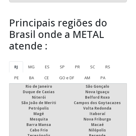
Principais regiões do
Brasil onde a METAL
atende :
RJ
MG
ES
SP
PR
SC
RS
PE
BA
CE
GO e DF
AM
PA
Rio de Janeiro
São Gonçalo
Duque de Caxias
Nova Iguaçu
Niterói
Belford Roxo
São João de Meriti
Campos dos Goytacazes
Petrópolis
Volta Redonda
Magé
Itaboraí
Mesquita
Nova Friburgo
Barra Mansa
Macaé
Cabo Frio
Nilópolis
Teresópolis
Resende