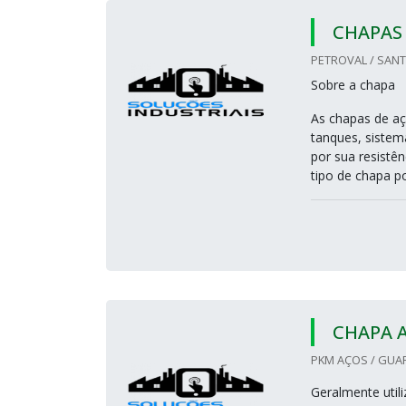
CHAPAS
PETROVAL / SANT
Sobre a chapa
As chapas de aç
tanques, sistem
por sua resistên
tipo de chapa p
CHAPA 
PKM AÇOS / GUA
Geralmente utili