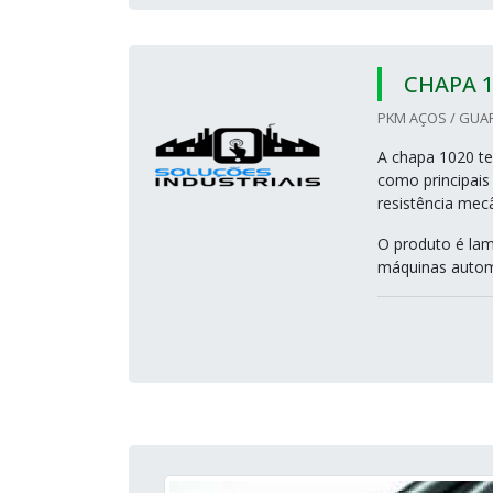
CHAPA 1
PKM AÇOS / GUA
A chapa 1020 te
como principais 
resistência mecâ
O produto é lam
máquinas automá