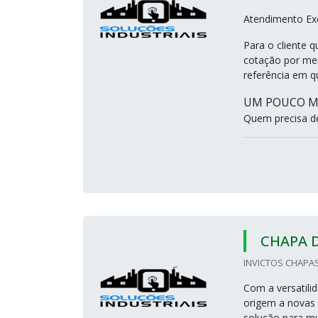
Atendimento Exc
Para o cliente 
cotação por mei
referência em q
UM POUCO MA
Quem precisa d
CHAPA 
INVICTOS CHAPAS 
Com a versatili
origem a novas 
solução para mu