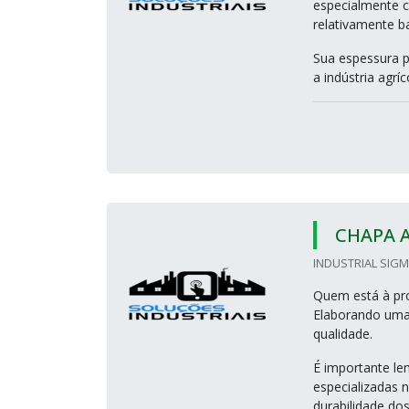
especialmente c
relativamente b
Sua espessura p
a indústria agríc
CHAPA A
INDUSTRIAL SIG
Quem está à pro
Elaborando uma 
qualidade.
É importante le
especializadas 
durabilidade dos