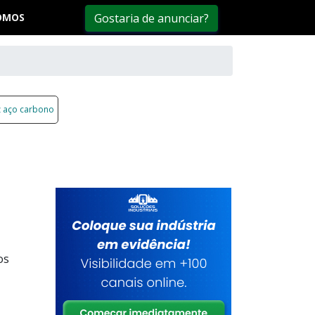
OMOS
Gostaria de anunciar?
 aço carbono
os