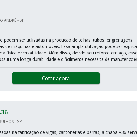
O ANDRÉ - SP
o podem ser utilizadas na produção de telhas, tubos, engrenagens,
as de máquinas e automóveis. Essa ampla utilização pode ser explic
cia física e versatilidade. Além disso, devido seu reforço em aço, ess
ossui uma longa durabilidade e dificilmente necessita de manutenções.
Cotar agora
A36
RULHOS - SP
zadas na fabricação de vigas, cantoneiras e barras, a chapa A36 serv