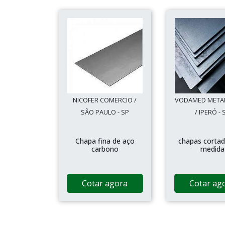
NICOFER COMERCIO /
VODAMED META
SÃO PAULO - SP
/ IPERÓ - 
Chapa fina de aço
chapas cortad
carbono
medida
Cotar agora
Cotar ag