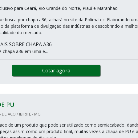
lusivo para Ceará, Rio Grande do Norte, Piauí e Maranhão
que busca por chapa a36, achará no site da Polimatec. Elaborando um
o da plataforma de divulgação das indústrias e descobrindo a melho
ualidade do mercado.
IS SOBRE CHAPA A36
e chapa a36 em uma e...
Cotar agora
DE PU
DE ACO / IBIRITÉ - MG
dade de um produto que pode ser utilizado como semiacabado, dand
peças assim como um produto final, muitas vezes a chapa de PU é 
itos problemas do dia-a-dia.