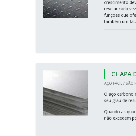
crescimento dev
revelar cada vez
funções que ofe
também um fat..
CHAPA 
AÇO FÁCIL / SÃO 
O aço carbono é
seu grau de res
Quando as quant
não excedem por