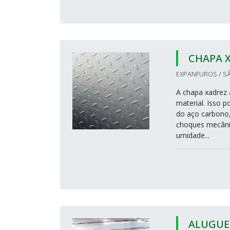
CHAPA 
EXPANFUROS / SÃ
A chapa xadrez 
material. Isso 
do aço carbono,
choques mecânic
umidade...
ALUGUEL