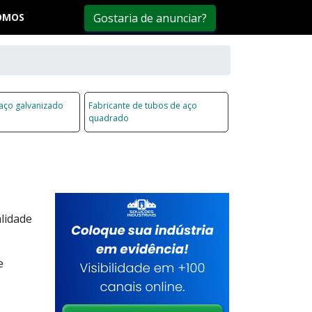
OMOS
Gostaria de anunciar?
aço galvanizado
Fabricante de tubos de aço
quadrado
lidade
e