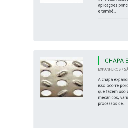
aplicações princ
e també...
CHAPA 
EXPANFUROS / SÃ
A chapa expandi
isso ocorre por
que fazem uso d
mecânicos, vari
processos de...