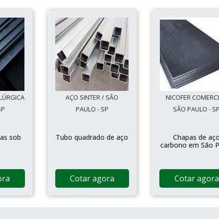
LÚRGICA
AÇO SINTER / SÃO
NICOFER COMERCI
SP
PAULO - SP
SÃO PAULO - S
as sob
Tubo quadrado de aço
Chapas de aç
carbono em São P
ora
Cotar agora
Cotar agora