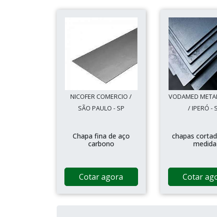
NICOFER COMERCIO /
VODAMED META
SÃO PAULO - SP
/ IPERÓ - 
Chapa fina de aço
chapas cortad
carbono
medida
Cotar agora
Cotar ag