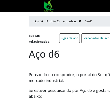
Início
Produto
Aço carbono
Aço d6
Buscas
Vigas de aço
Fornecedor de aço
relacionadas:
Aço d6
Pensando no comprador, o portal do Soluçõe
mercado industrial.
Se estiver pesquisando por Aço d6 e gostar
abaixo: